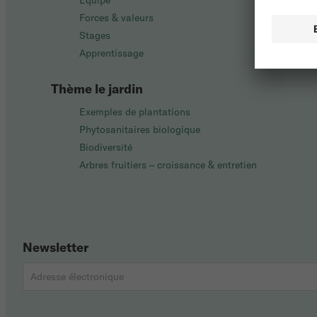
Équipe
Forces & valeurs
Stages
Apprentissage
Thème le jardin
Exemples de plantations
Phytosanitaires biologique
Biodiversité
Arbres fruitiers – croissance & entretien
Newsletter