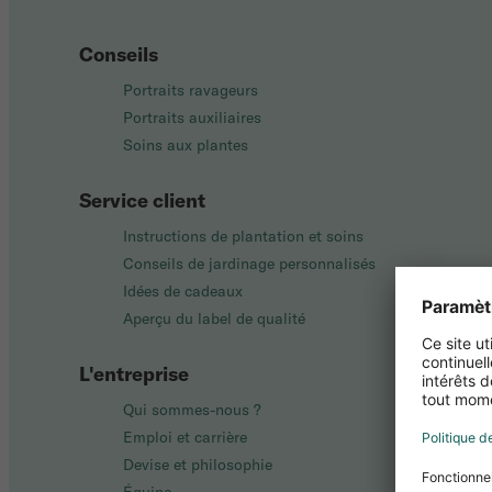
Conseils
Portraits ravageurs
Portraits auxiliaires
Soins aux plantes
Service client
Instructions de plantation et soins
Conseils de jardinage personnalisés
Idées de cadeaux
Aperçu du label de qualité
L'entreprise
Qui sommes-nous ?
Emploi et carrière
Devise et philosophie