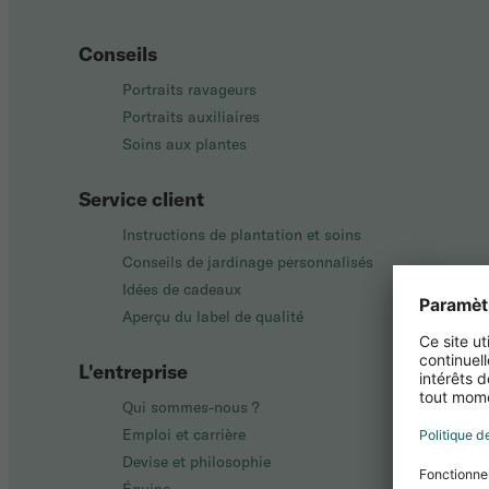
Conseils
Portraits ravageurs
Portraits auxiliaires
Soins aux plantes
Service client
Instructions de plantation et soins
Conseils de jardinage personnalisés
Idées de cadeaux
Aperçu du label de qualité
L'entreprise
Qui sommes-nous ?
Emploi et carrière
Devise et philosophie