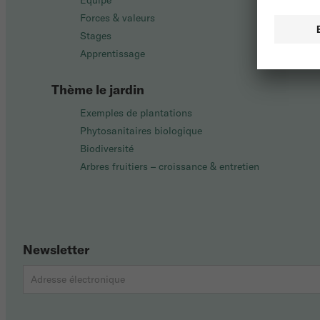
Équipe
Forces & valeurs
Stages
Apprentissage
Thème le jardin
Exemples de plantations
Phytosanitaires biologique
Biodiversité
Arbres fruitiers – croissance & entretien
Newsletter