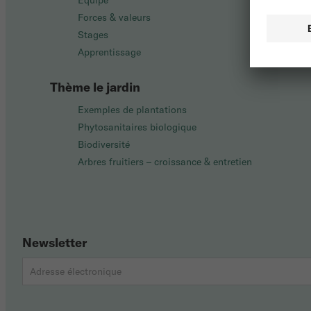
Équipe
Forces & valeurs
Stages
Apprentissage
Thème le jardin
Exemples de plantations
Phytosanitaires biologique
Biodiversité
Arbres fruitiers – croissance & entretien
Newsletter