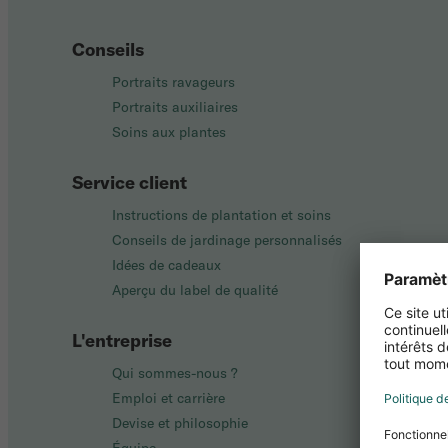
Conseils
Portraits ravageurs
Portraits auxiliaires
Soins aux plantes
Service client
Instructions de plantation et soins
Conseils de jardinage personnalisés
Idées de cadeaux
Aperçu du label de qualité
L'entreprise
Qui sommes-nous ?
Emploi et carrière
Devise et philosophie