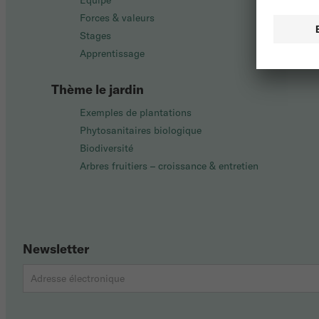
Équipe
Forces & valeurs
Stages
Apprentissage
Thème le jardin
Exemples de plantations
Phytosanitaires biologique
Biodiversité
Arbres fruitiers – croissance & entretien
Newsletter