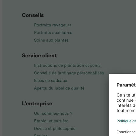
Conseils
Portraits ravageurs
Portraits auxiliaires
Soins aux plantes
Service client
Instructions de plantation et soins
Conseils de jardinage personnalisés
Idées de cadeaux
Aperçu du label de qualité
L'entreprise
Qui sommes-nous ?
Emploi et carrière
Devise et philosophie