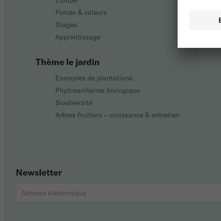
Équipe
Forces & valeurs
Stages
Apprentissage
Thème le jardin
Exemples de plantations
Phytosanitaires biologique
Biodiversité
Arbres fruitiers – croissance & entretien
Newsletter