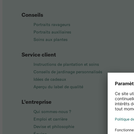
Conseils
Portraits ravageurs
Portraits auxiliaires
Soins aux plantes
Service client
Instructions de plantation et soins
Conseils de jardinage personnalisés
Idées de cadeaux
Aperçu du label de qualité
L'entreprise
Qui sommes-nous ?
Emploi et carrière
Devise et philosophie