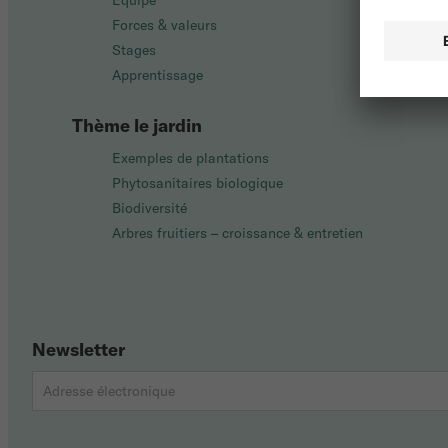
Équipe
Forces & valeurs
Stages
Apprentissage
Thème le jardin
Exemples de plantations
Phytosanitaires biologique
Biodiversité
Arbres fruitiers – croissance & entretien
Newsletter