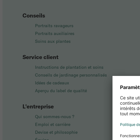
Conseils
Portraits ravageurs
Portraits auxiliaires
Soins aux plantes
Service client
Instructions de plantation et soins
Conseils de jardinage personnalisés
Idées de cadeaux
Aperçu du label de qualité
L'entreprise
Qui sommes-nous ?
Emploi et carrière
Devise et philosophie