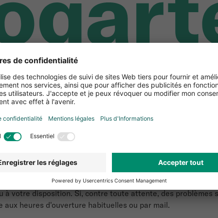
'hui une mise à jour est prévue.
C'est pourquoi notre shop se
t vous prions de nous excuser pour ces désagréments.
à votre disposition. Si, contre toute attente, des problèmes s
 aux heures d'ouverture habituelles ou par mail.