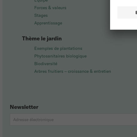
Équipe
Forces & valeurs
Stages
Apprentissage
Thème le jardin
Exemples de plantations
Phytosanitaires biologique
Biodiversité
Arbres fruitiers – croissance & entretien
Newsletter