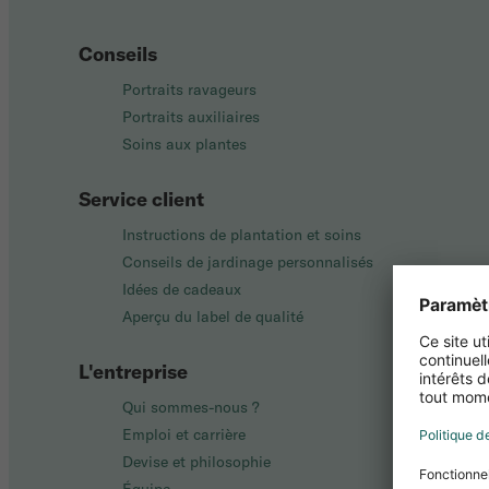
Conseils
Portraits ravageurs
Portraits auxiliaires
Soins aux plantes
Service client
Instructions de plantation et soins
Conseils de jardinage personnalisés
Idées de cadeaux
Aperçu du label de qualité
L'entreprise
Qui sommes-nous ?
Emploi et carrière
Devise et philosophie