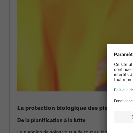
La protection biologique des plantes en t
De la planification à la lutte
Le planning de soins vous aide tout au long de l'anné