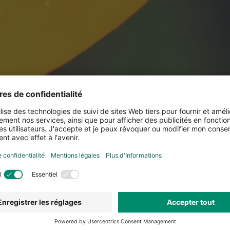
oute simplicité
e de jardinage et vous indique quand et quelles mesures de soi