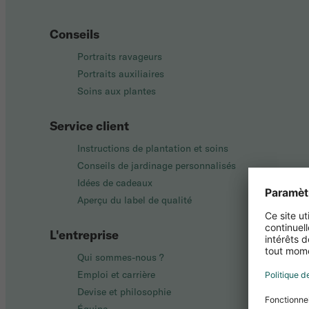
Conseils
Portraits ravageurs
Portraits auxiliaires
Soins aux plantes
Service client
Instructions de plantation et soins
Conseils de jardinage personnalisés
Idées de cadeaux
Aperçu du label de qualité
L'entreprise
Qui sommes-nous ?
Emploi et carrière
Devise et philosophie