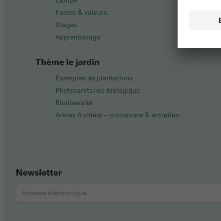
Équipe
Forces & valeurs
Stages
Apprentissage
Thème le jardin
Exemples de plantations
Phytosanitaires biologique
Biodiversité
Arbres fruitiers – croissance & entretien
Newsletter