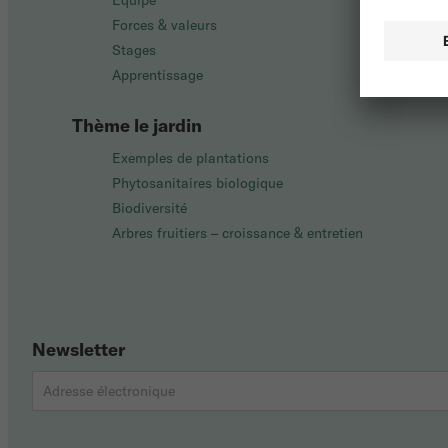
Équipe
Forces & valeurs
Stages
Apprentissage
Thème le jardin
Exemples de plantations
Phytosanitaires biologique
Biodiversité
Arbres fruitiers – croissance & entretien
Newsletter