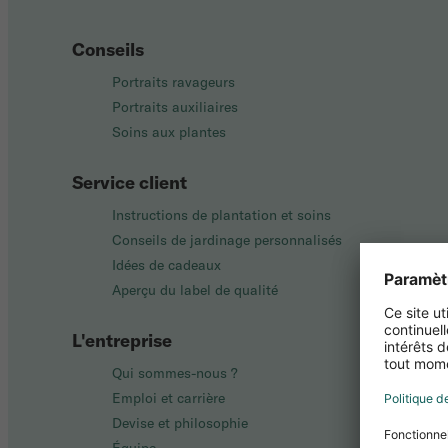
Conseils
Portraits ravageurs
Portraits auxiliaires
Soins aux plantes
Service client
Instructions de plantation et soins
Conseils de jardinage personnalisés
Idées de cadeaux
Aperçu du label de qualité
L'entreprise
Qui sommes-nous ?
Emploi et carrière
Devise et philosophie