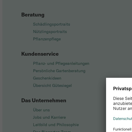
Beratung
Schädlingsportraits
Nützlingsportraits
Pflanzenpflege
Kundenservice
Pflanz- und Pflegeanleitungen
Persönliche Gartenberatung
Geschenkideen
Übersicht Gütesiegel
Das Unternehmen
Über uns
Jobs und Karriere
Leitbild und Philosophie