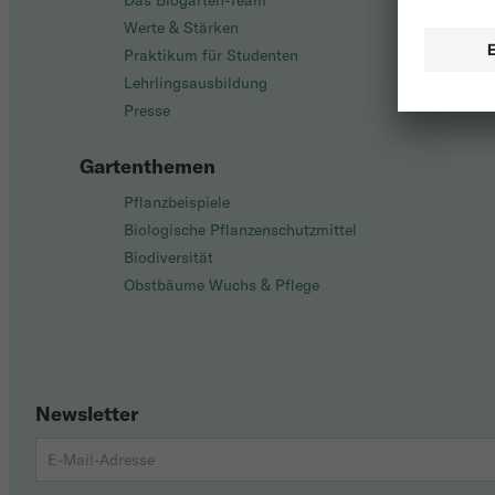
Das Biogarten-Team
Werte & Stärken
Praktikum für Studenten
Lehrlingsausbildung
Presse
Gartenthemen
Pflanzbeispiele
Biologische Pflanzenschutzmittel
Biodiversität
Obstbäume Wuchs & Pflege
Newsletter