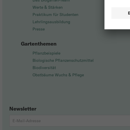
Das Biogarten-Team
Werte & Stärken
Praktikum für Studenten
Lehrlingsausbildung
Presse
Gartenthemen
Pflanzbeispiele
Biologische Pflanzenschutzmittel
Biodiversität
Obstbäume Wuchs & Pflege
Newsletter