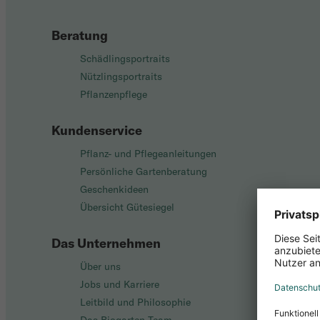
Beratung
Schädlingsportraits
Nützlingsportraits
Pflanzenpflege
Kundenservice
Pflanz- und Pflegeanleitungen
Persönliche Gartenberatung
Geschenkideen
Übersicht Gütesiegel
Das Unternehmen
Über uns
Jobs und Karriere
Leitbild und Philosophie