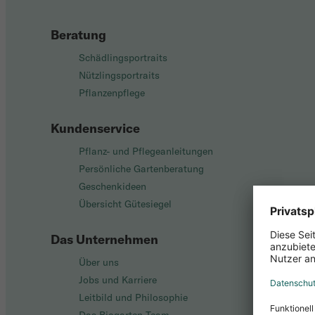
Beratung
Schädlingsportraits
Nützlingsportraits
Pflanzenpflege
Kundenservice
Pflanz- und Pflegeanleitungen
Persönliche Gartenberatung
Geschenkideen
Übersicht Gütesiegel
Das Unternehmen
Über uns
Jobs und Karriere
Leitbild und Philosophie