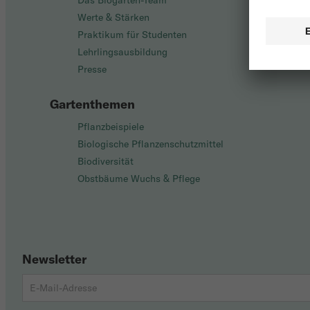
Das Biogarten-Team
Werte & Stärken
Praktikum für Studenten
Lehrlingsausbildung
Presse
Gartenthemen
Pflanzbeispiele
Biologische Pflanzenschutzmittel
Biodiversität
Obstbäume Wuchs & Pflege
Newsletter